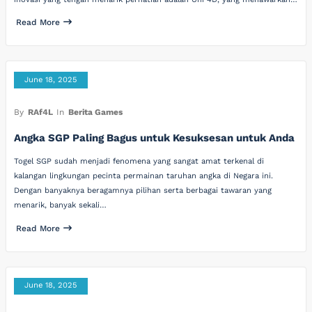
Read More
June 18, 2025
By
RAf4L
In
Berita Games
Angka SGP Paling Bagus untuk Kesuksesan untuk Anda
Togel SGP sudah menjadi fenomena yang sangat amat terkenal di
kalangan lingkungan pecinta permainan taruhan angka di Negara ini.
Dengan banyaknya beragamnya pilihan serta berbagai tawaran yang
menarik, banyak sekali…
Read More
June 18, 2025