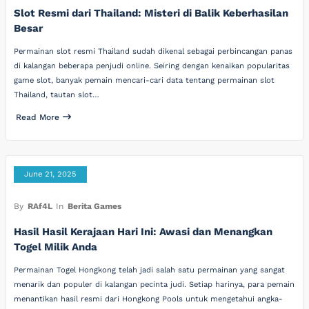
Slot Resmi dari Thailand: Misteri di Balik Keberhasilan
Besar
Permainan slot resmi Thailand sudah dikenal sebagai perbincangan panas
di kalangan beberapa penjudi online. Seiring dengan kenaikan popularitas
game slot, banyak pemain mencari-cari data tentang permainan slot
Thailand, tautan slot…
Read More
June 21, 2025
By
RAf4L
In
Berita Games
Hasil Hasil Kerajaan Hari Ini: Awasi dan Menangkan
Togel Milik Anda
Permainan Togel Hongkong telah jadi salah satu permainan yang sangat
menarik dan populer di kalangan pecinta judi. Setiap harinya, para pemain
menantikan hasil resmi dari Hongkong Pools untuk mengetahui angka-