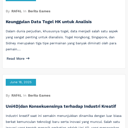
By
RAf4L
In
Berita Games
Keunggulan Data Togel HK untuk Analisis
Dalam dunia perjudian, khususnya togel, data menjadi salah satu aspek
yang sangat penting untuk dianalisis. Togel Hongkong, Singapore, dan
Sidney merupakan tiga tipe permainan yang banyak diminati oleh para
pemain.…
Read More
June 18, 2025
By
RAf4L
In
Berita Games
Uni4D|dan Konsekuensinya terhadap Industri Kreatif
Industri kreatif saat ini semakin menunjukkan dinamika dengan luar biasa
berkat kemunculan teknologi baru serta inovasi yang muncul. Salah satu
inovasi yang tengah menarik perhatian adalah Uni 4D, yang menawarkan…