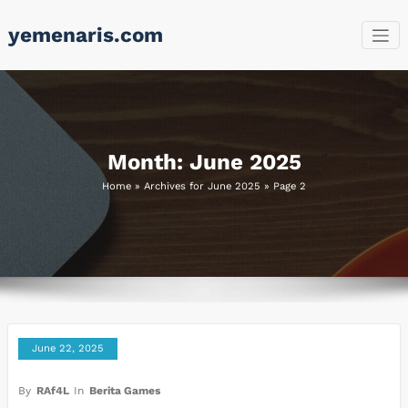
Skip
yemenaris.com
to
content
Month:
June 2025
Home
»
Archives for June 2025
»
Page 2
June 22, 2025
By
RAf4L
In
Berita Games