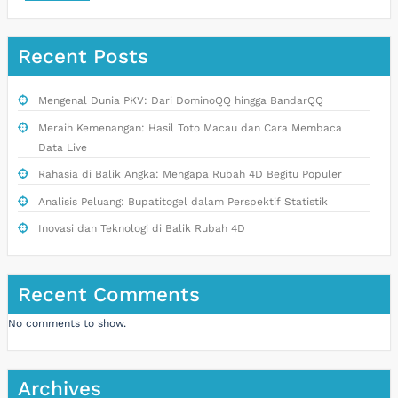
Recent Posts
Mengenal Dunia PKV: Dari DominoQQ hingga BandarQQ
Meraih Kemenangan: Hasil Toto Macau dan Cara Membaca
Data Live
Rahasia di Balik Angka: Mengapa Rubah 4D Begitu Populer
Analisis Peluang: Bupatitogel dalam Perspektif Statistik
Inovasi dan Teknologi di Balik Rubah 4D
Recent Comments
No comments to show.
Archives