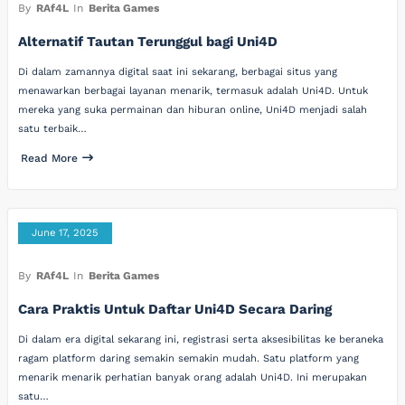
By
RAf4L
In
Berita Games
Alternatif Tautan Terunggul bagi Uni4D
Di dalam zamannya digital saat ini sekarang, berbagai situs yang
menawarkan berbagai layanan menarik, termasuk adalah Uni4D. Untuk
mereka yang suka permainan dan hiburan online, Uni4D menjadi salah
satu terbaik…
Read More
June 17, 2025
By
RAf4L
In
Berita Games
Cara Praktis Untuk Daftar Uni4D Secara Daring
Di dalam era digital sekarang ini, registrasi serta aksesibilitas ke beraneka
ragam platform daring semakin semakin mudah. Satu platform yang
menarik menarik perhatian banyak orang adalah Uni4D. Ini merupakan
satu…