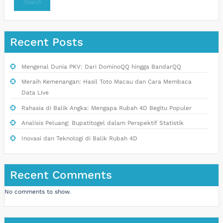
Search
Recent Posts
Mengenal Dunia PKV: Dari DominoQQ hingga BandarQQ
Meraih Kemenangan: Hasil Toto Macau dan Cara Membaca
Data Live
Rahasia di Balik Angka: Mengapa Rubah 4D Begitu Populer
Analisis Peluang: Bupatitogel dalam Perspektif Statistik
Inovasi dan Teknologi di Balik Rubah 4D
Recent Comments
No comments to show.