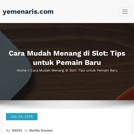
Skip
yemenaris.com
to
content
Cara Mudah Menang di Slot: Tips
untuk Pemain Baru
Home
»
Cara Mudah Menang di Slot: Tips untuk Pemain Baru
July 24, 2025
By
RAf4L
In
Berita Games