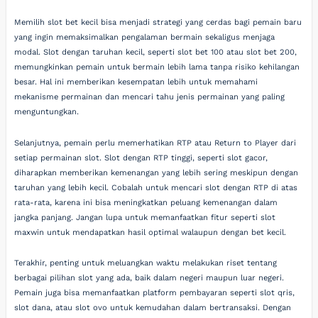
Memilih slot bet kecil bisa menjadi strategi yang cerdas bagi pemain baru
yang ingin memaksimalkan pengalaman bermain sekaligus menjaga
modal. Slot dengan taruhan kecil, seperti slot bet 100 atau slot bet 200,
memungkinkan pemain untuk bermain lebih lama tanpa risiko kehilangan
besar. Hal ini memberikan kesempatan lebih untuk memahami
mekanisme permainan dan mencari tahu jenis permainan yang paling
menguntungkan.
Selanjutnya, pemain perlu memerhatikan RTP atau Return to Player dari
setiap permainan slot. Slot dengan RTP tinggi, seperti slot gacor,
diharapkan memberikan kemenangan yang lebih sering meskipun dengan
taruhan yang lebih kecil. Cobalah untuk mencari slot dengan RTP di atas
rata-rata, karena ini bisa meningkatkan peluang kemenangan dalam
jangka panjang. Jangan lupa untuk memanfaatkan fitur seperti slot
maxwin untuk mendapatkan hasil optimal walaupun dengan bet kecil.
Terakhir, penting untuk meluangkan waktu melakukan riset tentang
berbagai pilihan slot yang ada, baik dalam negeri maupun luar negeri.
Pemain juga bisa memanfaatkan platform pembayaran seperti slot qris,
slot dana, atau slot ovo untuk kemudahan dalam bertransaksi. Dengan