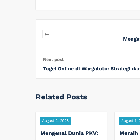
Mengas
Next post
Togel Online di Wargatoto: Strategi d
Related Posts
August 3, 2026
August 1, 
Mengenal Dunia PKV:
Meraih