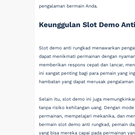
pengalaman bermain Anda.
Keunggulan Slot Demo Ant
Slot demo anti rungkad menawarkan penga
dapat menikmati permainan dengan nyaman. 
memberikan respons cepat dan lancar, meng
ini sangat penting bagi para pemain yang i
hambatan yang dapat merusak pengalaman
Selain itu, slot demo ini juga memungkink
tanpa risiko kehilangan uang. Dengan mode
permainan, mempelajari mekanika, dan meng
bermain slot demo anti rungkad, pemain d
yang bisa mereka capai pada permainan ya