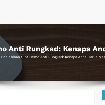
mo Anti Rungkad: Kenapa A
»
Kelebihan Slot Demo Anti Rungkad: Kenapa Anda Harus Me