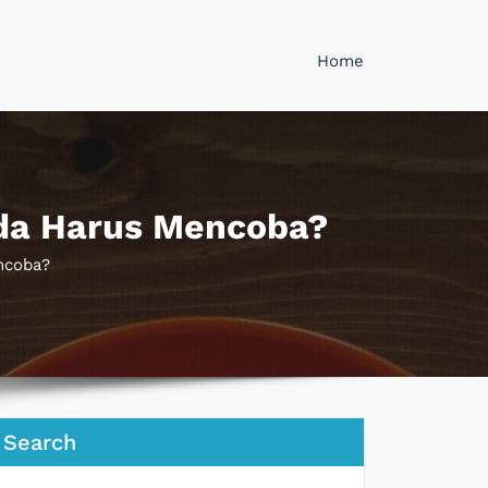
Home
nda Harus Mencoba?
ncoba?
Search