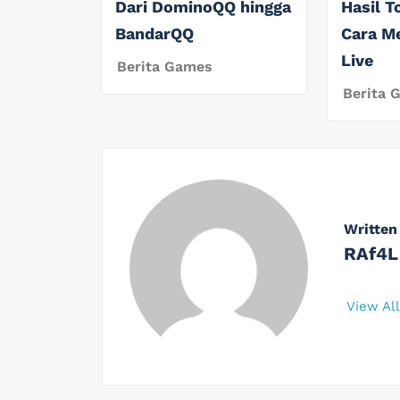
Dari DominoQQ hingga
Hasil 
BandarQQ
Cara M
Live
Berita Games
Berita 
Written
RAf4L
View Al