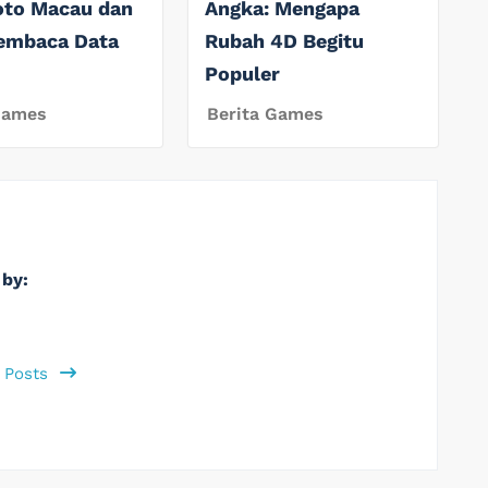
Toto Macau dan
Angka: Mengapa
embaca Data
Rubah 4D Begitu
Populer
Games
Berita Games
 by:
l Posts