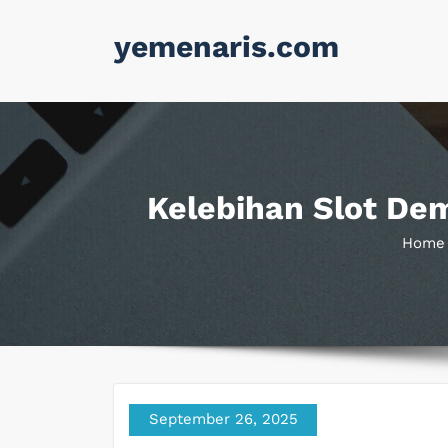
Skip
yemenaris.com
to
content
Kelebihan Slot De
Home
September 26, 2025