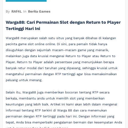
By
RAf4L
In
Berita Games
Warga88: Cari Permainan Slot dengan Return to Player
Tertinggi Hari Ini
Warga88 merupakan salah satu situs yang banyak dibahas di kalangan
pecinta game slot online online. Di sini, para pemain tidak hanya
disuguhkan dengan sejumlah macam-macam game yang menarik,
melainkan juga data krusial mengenai Return to Player atau Return to
Player. Return to Player adalah persentase yang menunjukkan berapa
banyak retur modal dari taruhan yang dipasang, sehingga krusial untuk
mengetahui permainan dengan RTP tertinggi agar bisa memaksimalkan
peluang untuk menang.
Selain itu, Warga88 juga memberikan bocoran tentang RTP secara
berkala, membantu anda untuk memilih slot yang memberikan
keuntungan yang lebih baik. Artikel ini kami akan lebih dalam mengenai
informasi tentang RTP terkini di Warga 88 dan cara menemukan
permainan dengan RTP tertinggi pada hari ini. Dengan informasi yang
tepat, Anda bisa memperbaiki pengalaman bermain dan kesempatan Anda