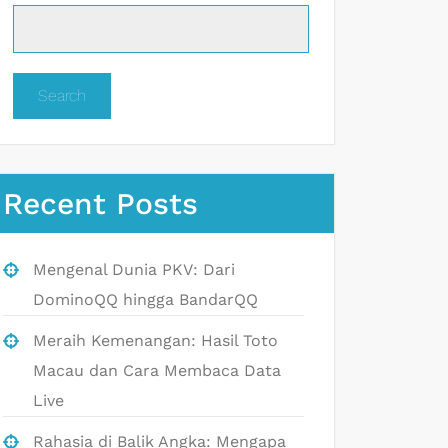
Search
Recent Posts
Mengenal Dunia PKV: Dari
DominoQQ hingga BandarQQ
Meraih Kemenangan: Hasil Toto
Macau dan Cara Membaca Data
Live
Rahasia di Balik Angka: Mengapa