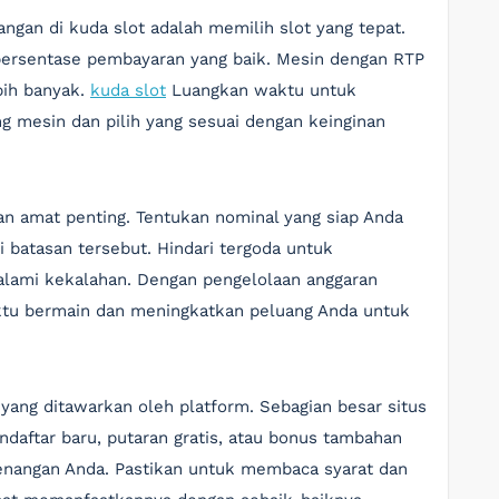
gan di kuda slot adalah memilih slot yang tepat.
rsentase pembayaran yang baik. Mesin dengan RTP
bih banyak.
kuda slot
Luangkan waktu untuk
 mesin dan pilih yang sesuai dengan keinginan
an amat penting. Tentukan nominal yang siap Anda
i batasan tersebut. Hindari tergoda untuk
alami kekalahan. Dengan pengelolaan anggaran
ktu bermain dan meningkatkan peluang Anda untuk
yang ditawarkan oleh platform. Sebagian besar situs
aftar baru, putaran gratis, atau bonus tambahan
nangan Anda. Pastikan untuk membaca syarat dan