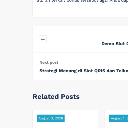
aturan terkait bonus tersebut agar Anda d
Demo Slot G
Next post
Strategi Menang di Slot QRIS dan Tel
Related Posts
August 3, 2026
August 1, 