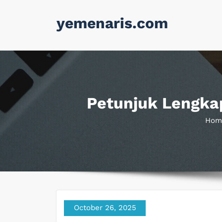
Skip
yemenaris.com
to
content
Petunjuk Lengka
Hom
October 26, 2025