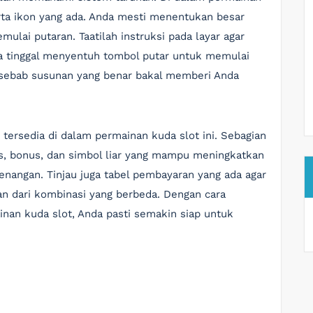
erta ikon yang ada. Anda mesti menentukan besar
ulai putaran. Taatilah instruksi pada layar agar
a tinggal menyentuh tombol putar untuk memulai
 sebab susunan yang benar bakal memberi Anda
g tersedia di dalam permainan kuda slot ini. Sebagian
, bonus, dan simbol liar yang mampu meningkatkan
ngan. Tinjau juga tabel pembayaran yang ada agar
n dari kombinasi yang berbeda. Dengan cara
nan kuda slot, Anda pasti semakin siap untuk