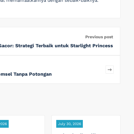
apat memanfaatkannya dengan sebaik-baiknya.
Previous post
acor: Strategi Terbaik untuk Starlight Princess
komsel Tanpa Potongan
2026
July 30, 2026