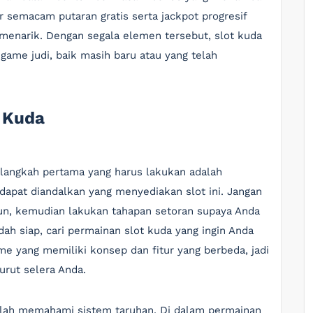
semacam putaran gratis serta jackpot progresif
menarik. Dengan segala elemen tersebut, slot kuda
 game judi, baik masih baru atau yang telah
 Kuda
langkah pertama yang harus lakukan adalah
dapat diandalkan yang menyediakan slot ini. Jangan
un, kemudian lakukan tahapan setoran supaya Anda
ah siap, cari permainan slot kuda yang ingin Anda
ame yang memiliki konsep dan fitur yang berbeda, jadi
rut selera Anda.
ialah memahami sistem taruhan. Di dalam permainan