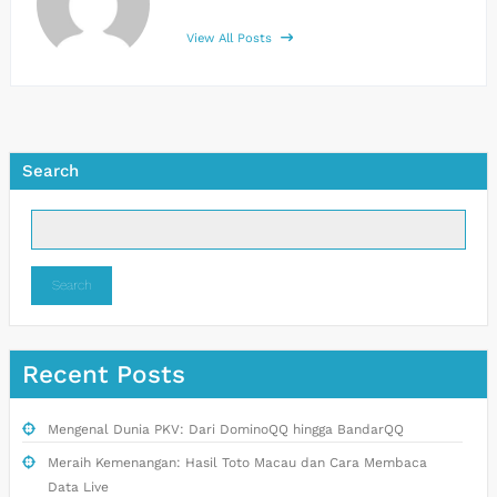
View All Posts
Search
Search
Recent Posts
Mengenal Dunia PKV: Dari DominoQQ hingga BandarQQ
Meraih Kemenangan: Hasil Toto Macau dan Cara Membaca
Data Live