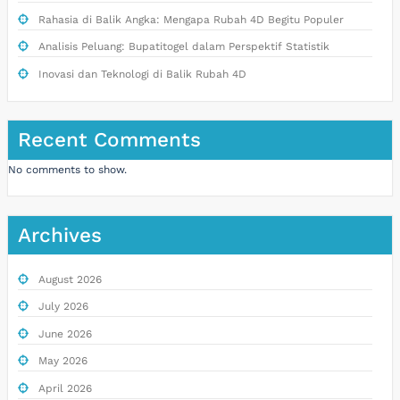
Rahasia di Balik Angka: Mengapa Rubah 4D Begitu Populer
Analisis Peluang: Bupatitogel dalam Perspektif Statistik
Inovasi dan Teknologi di Balik Rubah 4D
Recent Comments
No comments to show.
Archives
August 2026
July 2026
June 2026
May 2026
April 2026