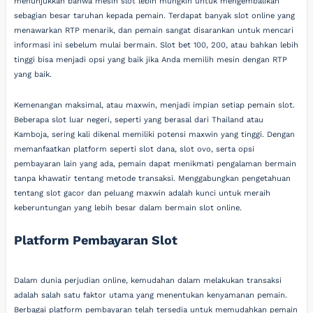
menunjukkan bahwa mesin slot lebih mungkin untuk mengembalikan
sebagian besar taruhan kepada pemain. Terdapat banyak slot online yang
menawarkan RTP menarik, dan pemain sangat disarankan untuk mencari
informasi ini sebelum mulai bermain. Slot bet 100, 200, atau bahkan lebih
tinggi bisa menjadi opsi yang baik jika Anda memilih mesin dengan RTP
yang baik.
Kemenangan maksimal, atau maxwin, menjadi impian setiap pemain slot.
Beberapa slot luar negeri, seperti yang berasal dari Thailand atau
Kamboja, sering kali dikenal memiliki potensi maxwin yang tinggi. Dengan
memanfaatkan platform seperti slot dana, slot ovo, serta opsi
pembayaran lain yang ada, pemain dapat menikmati pengalaman bermain
tanpa khawatir tentang metode transaksi. Menggabungkan pengetahuan
tentang slot gacor dan peluang maxwin adalah kunci untuk meraih
keberuntungan yang lebih besar dalam bermain slot online.
Platform Pembayaran Slot
Dalam dunia perjudian online, kemudahan dalam melakukan transaksi
adalah salah satu faktor utama yang menentukan kenyamanan pemain.
Berbagai platform pembayaran telah tersedia untuk memudahkan pemain