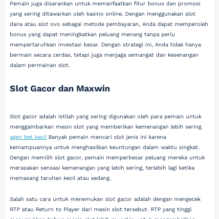
Pemain juga disarankan untuk memanfaatkan fitur bonus dan promosi
yang sering ditawarkan oleh kasino online. Dengan menggunakan slot
dana atau slot ovo sebagai metode pembayaran, Anda dapat memperoleh
bonus yang dapat meningkatkan peluang menang tanpa perlu
mempertaruhkan investasi besar. Dengan strategi ini, Anda tidak hanya
bermain secara cerdas, tetapi juga menjaga semangat dan kesenangan
dalam permainan slot.
Slot Gacor dan Maxwin
Slot gacor adalah istilah yang sering digunakan oleh para pemain untuk
menggambarkan mesin slot yang memberikan kemenangan lebih sering.
agen bet kecil
Banyak pemain mencari slot jenis ini karena
kemampuannya untuk menghasilkan keuntungan dalam waktu singkat.
Dengan memilih slot gacor, pemain memperbesar peluang mereka untuk
merasakan sensasi kemenangan yang lebih sering, terlebih lagi ketika
memasang taruhan kecil atau sedang.
Salah satu cara untuk menemukan slot gacor adalah dengan mengecek
RTP atau Return to Player dari mesin slot tersebut. RTP yang tinggi