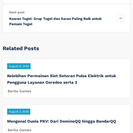
Next post
Kawan Togel: Grup Togel dan Saran Paling Baik untuk
Pemain Togel
Related Posts
August 8, 2026
Kelebihan Permainan Slot Setoran Pulsa Elektrik untuk
Pengguna Layanan Ooredoo serta 3
Berita Games
August 3, 2026
Mengenal Dunia PKV: Dari DominoQQ hingga BandarQQ
Berita Games