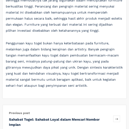
sehingga membuatnya tak jarang digunakan dalam menciptakan furniture
berkualitas tinggi. Perancang dan pengrajin material sering menyukai
material ini disebabkan oleh kemampuannya untuk memperoleh
permukaan halus secara baik, sehingga hasil akhir produk menjadi estetis
dan elegan. Furniture yang terbuat dari material ini sering dijadikan
pilihan investasi disebabkan oleh ketahanannya yang tinggi.
Penggunaan kayu togel bukan hanya keterbatasan pada furniture,
melainkan juga dalam bidang kerajinan dan artistry. Banyak pengrajin
tangan memanfaatkan kayu togel dalam pembuatan bermacam-macam
barang seni, misalnya patung-patung dan ukiran kayu, yang pada
gilirannya mewujudkan daya pikat yang unik. Dengan sintesis karakteristik
yang kuat dan keindahan visualnya, kayu togel bertransformasi menjadi
material sangat bermutu untuk beragam aplikasi, baik untuk kegiatan
sehari-hari ataupun bagi penyimpanan seni artistik.
Previous post
Sahabat Togel: Sahabat Loyal dalam Mencari Nombor
Impian