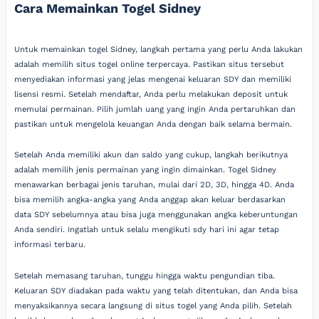
Cara Memainkan Togel Sidney
Untuk memainkan togel Sidney, langkah pertama yang perlu Anda lakukan
adalah memilih situs togel online terpercaya. Pastikan situs tersebut
menyediakan informasi yang jelas mengenai keluaran SDY dan memiliki
lisensi resmi. Setelah mendaftar, Anda perlu melakukan deposit untuk
memulai permainan. Pilih jumlah uang yang ingin Anda pertaruhkan dan
pastikan untuk mengelola keuangan Anda dengan baik selama bermain.
Setelah Anda memiliki akun dan saldo yang cukup, langkah berikutnya
adalah memilih jenis permainan yang ingin dimainkan. Togel Sidney
menawarkan berbagai jenis taruhan, mulai dari 2D, 3D, hingga 4D. Anda
bisa memilih angka-angka yang Anda anggap akan keluar berdasarkan
data SDY sebelumnya atau bisa juga menggunakan angka keberuntungan
Anda sendiri. Ingatlah untuk selalu mengikuti sdy hari ini agar tetap
informasi terbaru.
Setelah memasang taruhan, tunggu hingga waktu pengundian tiba.
Keluaran SDY diadakan pada waktu yang telah ditentukan, dan Anda bisa
menyaksikannya secara langsung di situs togel yang Anda pilih. Setelah