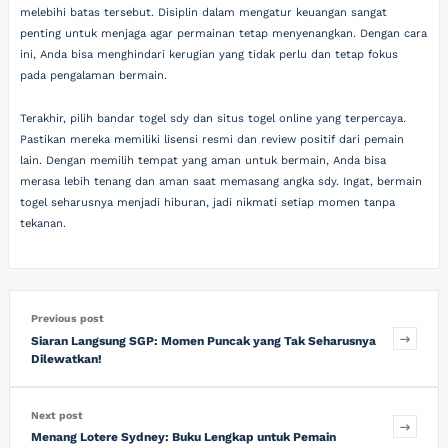
melebihi batas tersebut. Disiplin dalam mengatur keuangan sangat
penting untuk menjaga agar permainan tetap menyenangkan. Dengan cara
ini, Anda bisa menghindari kerugian yang tidak perlu dan tetap fokus
pada pengalaman bermain.
Terakhir, pilih bandar togel sdy dan situs togel online yang terpercaya.
Pastikan mereka memiliki lisensi resmi dan review positif dari pemain
lain. Dengan memilih tempat yang aman untuk bermain, Anda bisa
merasa lebih tenang dan aman saat memasang angka sdy. Ingat, bermain
togel seharusnya menjadi hiburan, jadi nikmati setiap momen tanpa
tekanan.
Previous post
Siaran Langsung SGP: Momen Puncak yang Tak Seharusnya
Dilewatkan!
Next post
Menang Lotere Sydney: Buku Lengkap untuk Pemain