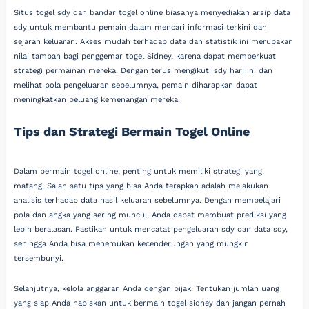
Situs togel sdy dan bandar togel online biasanya menyediakan arsip data
sdy untuk membantu pemain dalam mencari informasi terkini dan
sejarah keluaran. Akses mudah terhadap data dan statistik ini merupakan
nilai tambah bagi penggemar togel Sidney, karena dapat memperkuat
strategi permainan mereka. Dengan terus mengikuti sdy hari ini dan
melihat pola pengeluaran sebelumnya, pemain diharapkan dapat
meningkatkan peluang kemenangan mereka.
Tips dan Strategi Bermain Togel Online
Dalam bermain togel online, penting untuk memiliki strategi yang
matang. Salah satu tips yang bisa Anda terapkan adalah melakukan
analisis terhadap data hasil keluaran sebelumnya. Dengan mempelajari
pola dan angka yang sering muncul, Anda dapat membuat prediksi yang
lebih beralasan. Pastikan untuk mencatat pengeluaran sdy dan data sdy,
sehingga Anda bisa menemukan kecenderungan yang mungkin
tersembunyi.
Selanjutnya, kelola anggaran Anda dengan bijak. Tentukan jumlah uang
yang siap Anda habiskan untuk bermain togel sidney dan jangan pernah