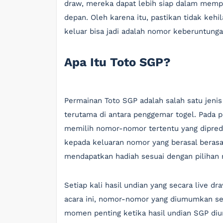
draw, mereka dapat lebih siap dalam memp
depan. Oleh karena itu, pastikan tidak keh
keluar bisa jadi adalah nomor keberuntunga
Apa Itu Toto SGP?
Permainan Toto SGP adalah salah satu jenis 
terutama di antara penggemar togel. Pada 
memilih nomor-nomor tertentu yang dipred
kepada keluaran nomor yang berasal beras
mendapatkan hadiah sesuai dengan pilihan
Setiap kali hasil undian yang secara live 
acara ini, nomor-nomor yang diumumkan sec
momen penting ketika hasil undian SGP d