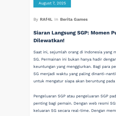
August 7, 2025
By
RAf4L
In
Berita Games
Siaran Langsung SGP: Momen P
Dilewatkan!
Saat ini, sejumlah orang di Indonesia yang
SG. Permainan ini bukan hanya hadir denga
keuntungan yang menggiurkan. Bagi para pe
SG menjadi waktu yang paling dinanti-nanti
untuk mengatur siapa akan beruntung pada 
Pengeluaran SGP atau pengeluaran SGP pada
penting bagi pemain. Dengan web resmi SG
keluaran SG secara real-time. Dengan mem