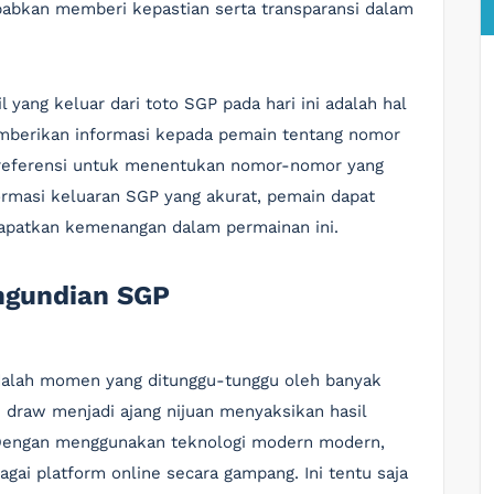
abkan memberi kepastian serta transparansi dalam
 yang keluar dari toto SGP pada hari ini adalah hal
memberikan informasi kepada pemain tentang nomor
i referensi untuk menentukan nomor-nomor yang
formasi keluaran SGP yang akurat, pemain dapat
patkan kemenangan dalam permainan ini.
engundian SGP
dalah momen yang ditunggu-tunggu oleh banyak
e draw menjadi ajang nijuan menyaksikan hasil
. Dengan menggunakan teknologi modern modern,
gai platform online secara gampang. Ini tentu saja