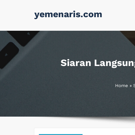
Skip
yemenaris.com
to
content
Siaran Langsu
Home
»