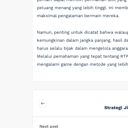
peluang menang yang lebih tinggi. Ini memb
maksimal pengalaman bermain mereka.
Namun, penting untuk dicatat bahwa walau
kemungkinan dalam jangka panjang, hasil d
harus selalu bijak dalam mengelola anggar
Melalui pemahaman yang tepat tentang RTP
mengalami game dengan metode yang lebih
Strategi 
Next post