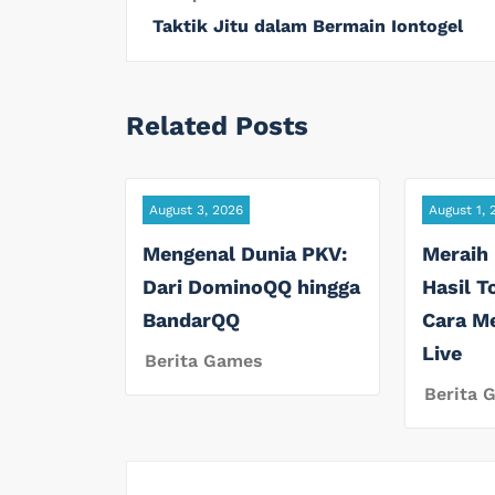
Taktik Jitu dalam Bermain Iontogel
Related Posts
August 3, 2026
August 1, 
Mengenal Dunia PKV:
Meraih
Dari DominoQQ hingga
Hasil 
BandarQQ
Cara M
Live
Berita Games
Berita 