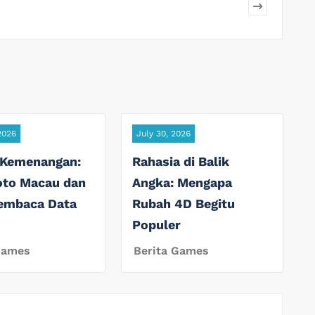
2026
July 30, 2026
 Kemenangan:
Rahasia di Balik
Toto Macau dan
Angka: Mengapa
embaca Data
Rubah 4D Begitu
Populer
Games
Berita Games