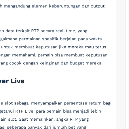
ih mengandung elemen keberuntungan dan output
n data terkait RTP secara real-time, yang
aimana permainan spesifik berjalan pada waktu
si untuk membuat keputusan jika mereka mau terus
Dengan memahami, pemain bisa membuat keputusan
 yang cocok dengan keinginan dan budget mereka.
er Live
e slot sebagai menyampaikan persentase return bagi
etahui RTP Live, para pemain bisa menjadi lebih
in slot. Saat memainkan, angka RTP yang
asi seberapa banyak dari jumlah bet yang