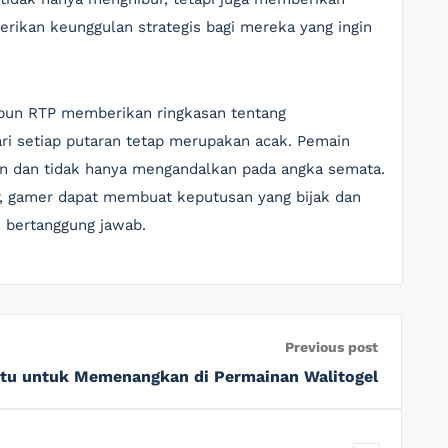
erikan keunggulan strategis bagi mereka yang ingin
pun RTP memberikan ringkasan tentang
ari setiap putaran tetap merupakan acak. Pemain
an dan tidak hanya mengandalkan pada angka semata.
, gamer dapat membuat keputusan yang bijak dan
 bertanggung jawab.
Previous post
Jitu untuk Memenangkan di Permainan Walitogel