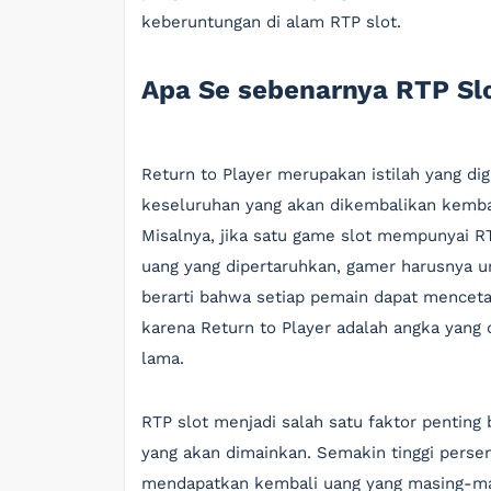
keberuntungan di alam RTP slot.
Apa Se sebenarnya RTP Sl
Return to Player merupakan istilah yang d
keseluruhan yang akan dikembalikan kemba
Misalnya, jika satu game slot mempunyai RT
uang yang dipertaruhkan, gamer harusnya un
berarti bahwa setiap pemain dapat menceta
karena Return to Player adalah angka yang
lama.
RTP slot menjadi salah satu faktor pentin
yang akan dimainkan. Semakin tinggi perse
mendapatkan kembali uang yang masing-masi