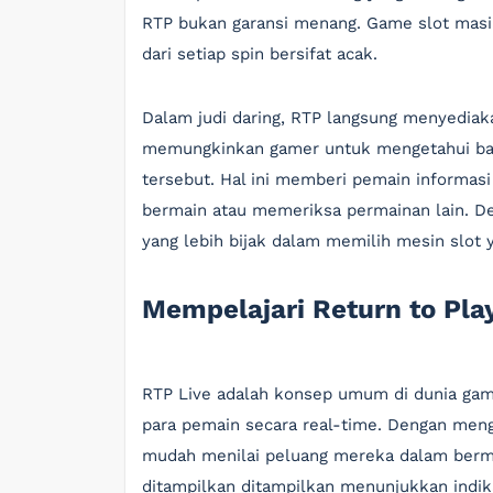
RTP bukan garansi menang. Game slot mas
dari setiap spin bersifat acak.
Dalam judi daring, RTP langsung menyediaka
memungkinkan gamer untuk mengetahui bag
tersebut. Hal ini memberi pemain informa
bermain atau memeriksa permainan lain. 
yang lebih bijak dalam memilih mesin slot
Mempelajari Return to Play
RTP Live adalah konsep umum di dunia gam
para pemain secara real-time. Dengan meng
mudah menilai peluang mereka dalam berma
ditampilkan ditampilkan menunjukkan indik