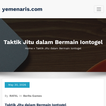
Skip
yemenaris.com
to
content
Taktik Jitu dalam Bermain Iontogel
Home
»
Taktik Jitu dalam Bermain Iontogel
May 30, 2026
By
RAf4L
In
Berita Games
Taktik Jitu dalam Bermain Iontogel