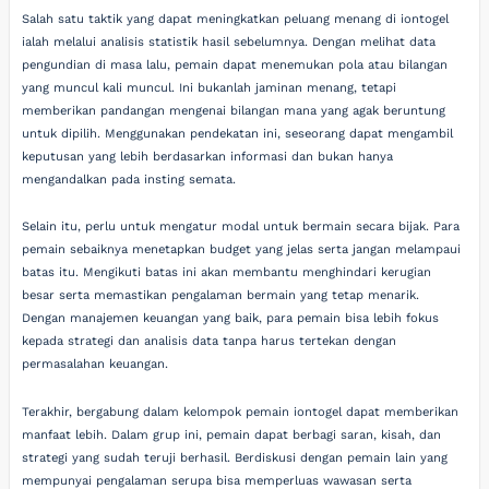
Salah satu taktik yang dapat meningkatkan peluang menang di iontogel
ialah melalui analisis statistik hasil sebelumnya. Dengan melihat data
pengundian di masa lalu, pemain dapat menemukan pola atau bilangan
yang muncul kali muncul. Ini bukanlah jaminan menang, tetapi
memberikan pandangan mengenai bilangan mana yang agak beruntung
untuk dipilih. Menggunakan pendekatan ini, seseorang dapat mengambil
keputusan yang lebih berdasarkan informasi dan bukan hanya
mengandalkan pada insting semata.
Selain itu, perlu untuk mengatur modal untuk bermain secara bijak. Para
pemain sebaiknya menetapkan budget yang jelas serta jangan melampaui
batas itu. Mengikuti batas ini akan membantu menghindari kerugian
besar serta memastikan pengalaman bermain yang tetap menarik.
Dengan manajemen keuangan yang baik, para pemain bisa lebih fokus
kepada strategi dan analisis data tanpa harus tertekan dengan
permasalahan keuangan.
Terakhir, bergabung dalam kelompok pemain iontogel dapat memberikan
manfaat lebih. Dalam grup ini, pemain dapat berbagi saran, kisah, dan
strategi yang sudah teruji berhasil. Berdiskusi dengan pemain lain yang
mempunyai pengalaman serupa bisa memperluas wawasan serta