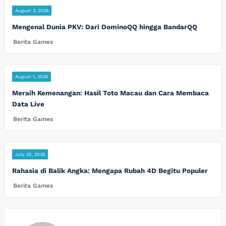
August 3, 2026
Mengenal Dunia PKV: Dari DominoQQ hingga BandarQQ
Berita Games
August 1, 2026
Meraih Kemenangan: Hasil Toto Macau dan Cara Membaca
Data Live
Berita Games
July 30, 2026
Rahasia di Balik Angka: Mengapa Rubah 4D Begitu Populer
Berita Games