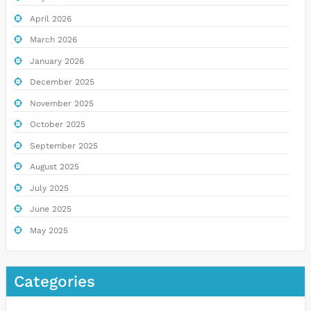
April 2026
March 2026
January 2026
December 2025
November 2025
October 2025
September 2025
August 2025
July 2025
June 2025
May 2025
Categories