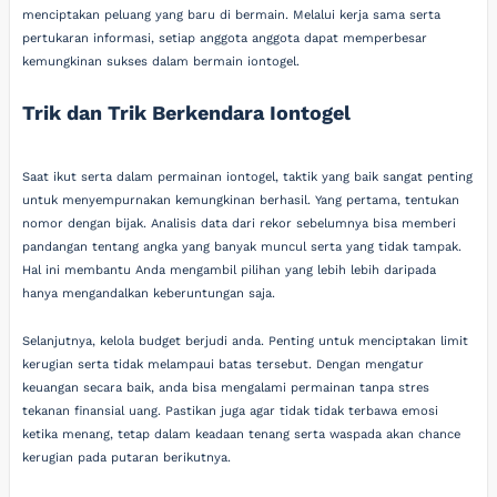
menciptakan peluang yang baru di bermain. Melalui kerja sama serta
pertukaran informasi, setiap anggota anggota dapat memperbesar
kemungkinan sukses dalam bermain iontogel.
Trik dan Trik Berkendara Iontogel
Saat ikut serta dalam permainan iontogel, taktik yang baik sangat penting
untuk menyempurnakan kemungkinan berhasil. Yang pertama, tentukan
nomor dengan bijak. Analisis data dari rekor sebelumnya bisa memberi
pandangan tentang angka yang banyak muncul serta yang tidak tampak.
Hal ini membantu Anda mengambil pilihan yang lebih lebih daripada
hanya mengandalkan keberuntungan saja.
Selanjutnya, kelola budget berjudi anda. Penting untuk menciptakan limit
kerugian serta tidak melampaui batas tersebut. Dengan mengatur
keuangan secara baik, anda bisa mengalami permainan tanpa stres
tekanan finansial uang. Pastikan juga agar tidak tidak terbawa emosi
ketika menang, tetap dalam keadaan tenang serta waspada akan chance
kerugian pada putaran berikutnya.