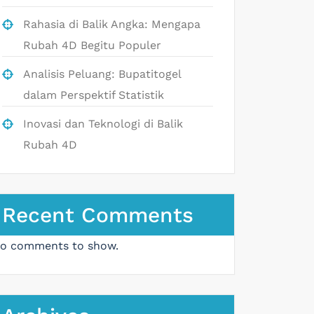
Rahasia di Balik Angka: Mengapa
Rubah 4D Begitu Populer
Analisis Peluang: Bupatitogel
dalam Perspektif Statistik
Inovasi dan Teknologi di Balik
Rubah 4D
Recent Comments
o comments to show.