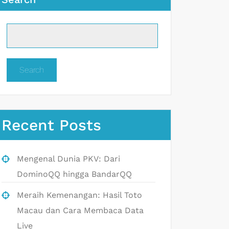
Search
Recent Posts
Mengenal Dunia PKV: Dari
DominoQQ hingga BandarQQ
Meraih Kemenangan: Hasil Toto
Macau dan Cara Membaca Data
Live