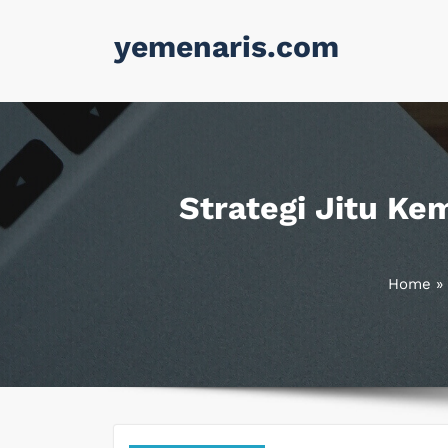
Skip
yemenaris.com
to
content
Strategi Jitu Ke
Home
»