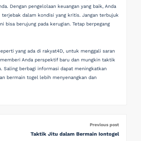
nda. Dengan pengelolaan keuangan yang baik, Anda
terjebak dalam kondisi yang kritis. Jangan terbujuk
ini bisa berujung pada kerugian. Tetap berpegang
seperti yang ada di rakyat4D, untuk menggali saran
a memberi Anda perspektif baru dan mungkin taktik
u. Saling berbagi informasi dapat meningkatkan
nan bermain togel lebih menyenangkan dan
Previous post
Taktik Jitu dalam Bermain Iontogel