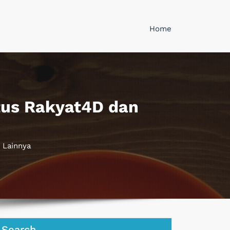
Home
itus Rakyat4D dan
n Lainnya
Search