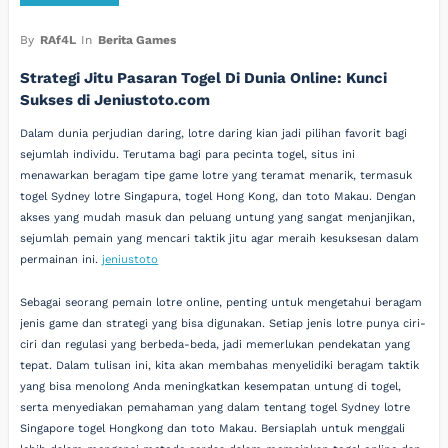
By
RAf4L
In
Berita Games
Strategi Jitu Pasaran Togel Di Dunia Online: Kunci
Sukses di Jeniustoto.com
Dalam dunia perjudian daring, lotre daring kian jadi pilihan favorit bagi
sejumlah individu. Terutama bagi para pecinta togel, situs ini
menawarkan beragam tipe game lotre yang teramat menarik, termasuk
togel Sydney lotre Singapura, togel Hong Kong, dan toto Makau. Dengan
akses yang mudah masuk dan peluang untung yang sangat menjanjikan,
sejumlah pemain yang mencari taktik jitu agar meraih kesuksesan dalam
permainan ini.
jeniustoto
Sebagai seorang pemain lotre online, penting untuk mengetahui beragam
jenis game dan strategi yang bisa digunakan. Setiap jenis lotre punya ciri-
ciri dan regulasi yang berbeda-beda, jadi memerlukan pendekatan yang
tepat. Dalam tulisan ini, kita akan membahas menyelidiki beragam taktik
yang bisa menolong Anda meningkatkan kesempatan untung di togel,
serta menyediakan pemahaman yang dalam tentang togel Sydney lotre
Singapore togel Hongkong dan toto Makau. Bersiaplah untuk menggali