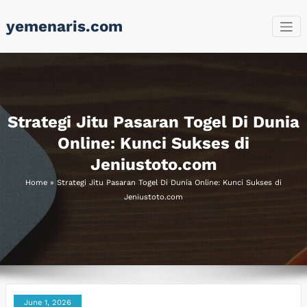
Skip
yemenaris.com
to
content
Strategi Jitu Pasaran Togel Di Dunia
Online: Kunci Sukses di
Jeniustoto.com
Home
»
Strategi Jitu Pasaran Togel Di Dunia Online: Kunci Sukses di
Jeniustoto.com
June 1, 2026