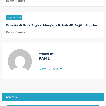
Berita Games
July 30, 2026
Rahasia di Balik Angka: Mengapa Rubah 4D Begitu Populer
Berita Games
Written by:
RAf4L
View All Posts
Search