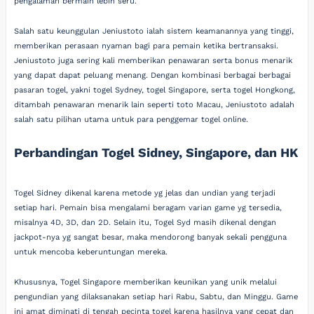
pengalaman bermain lebih seru.
Salah satu keunggulan Jeniustoto ialah sistem keamanannya yang tinggi,
memberikan perasaan nyaman bagi para pemain ketika bertransaksi.
Jeniustoto juga sering kali memberikan penawaran serta bonus menarik
yang dapat dapat peluang menang. Dengan kombinasi berbagai berbagai
pasaran togel, yakni togel Sydney, togel Singapore, serta togel Hongkong,
ditambah penawaran menarik lain seperti toto Macau, Jeniustoto adalah
salah satu pilihan utama untuk para penggemar togel online.
Perbandingan Togel Sidney, Singapore, dan HK
Togel Sidney dikenal karena metode yg jelas dan undian yang terjadi
setiap hari. Pemain bisa mengalami beragam varian game yg tersedia,
misalnya 4D, 3D, dan 2D. Selain itu, Togel Syd masih dikenal dengan
jackpot-nya yg sangat besar, maka mendorong banyak sekali pengguna
untuk mencoba keberuntungan mereka.
Khususnya, Togel Singapore memberikan keunikan yang unik melalui
pengundian yang dilaksanakan setiap hari Rabu, Sabtu, dan Minggu. Game
ini amat diminati di tengah pecinta togel karena hasilnya yang cepat dan