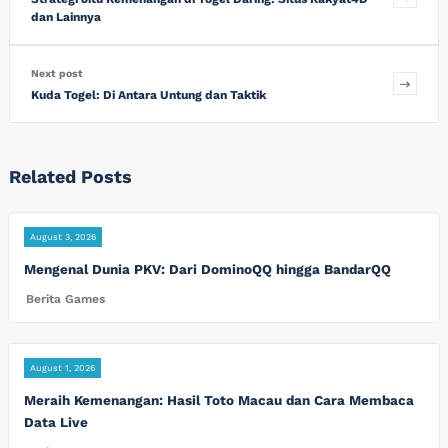
dan Lainnya
Next post
Kuda Togel: Di Antara Untung dan Taktik
Related Posts
August 3, 2026
Mengenal Dunia PKV: Dari DominoQQ hingga BandarQQ
Berita Games
August 1, 2026
Meraih Kemenangan: Hasil Toto Macau dan Cara Membaca
Data Live