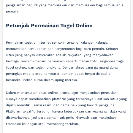
pengalaman berjudi yang memuaskan dan memuaskan bagi semua jenis
pemain.
Petunjuk Permainan Togel Online
Permainan togel di internet semakin tenar di kalangan kalangan,
menawarkan kemudahan dan kenyamanan bagi para pemain. Sebuah
situs yang banyak dibicarakan adalah rakyat4d, yang menyediakan
berbagai macam-macam permainan seperti macau toto, singapore togel,
togel sydney, dan togel hongkong. Dengan akses yang gampang guna
perangkat mobile atau komputer, pemain dapat berpartisipasi di
beraneka undian cuma dalam ujung mereka.
Dalam menentukan situs online, krusial agar menjalankan penelitian
supaya dapat mendapatkan platform yang terpercaya. Pastikan situs yang
dipilih memiliki lisensi resmi dan nama baik yang baik di pengguna.
Platform rakyat4d tersohor karena keterbukaan dan keamanan data yang
ditawarkannya, jadi para pemain tak perlu khawatir saat melakukan
transaksi keuangan atau memasang taruhan.