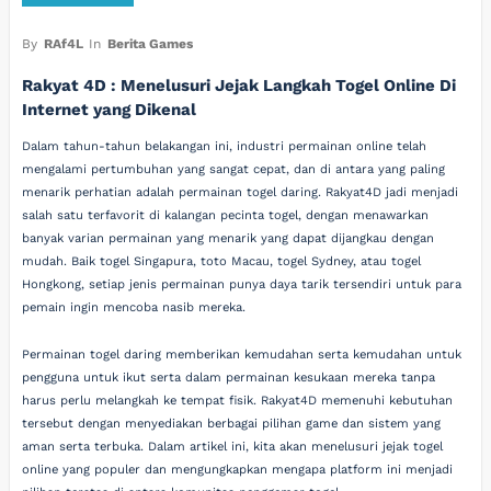
By
RAf4L
In
Berita Games
Rakyat 4D : Menelusuri Jejak Langkah Togel Online Di
Internet yang Dikenal
Dalam tahun-tahun belakangan ini, industri permainan online telah
mengalami pertumbuhan yang sangat cepat, dan di antara yang paling
menarik perhatian adalah permainan togel daring. Rakyat4D jadi menjadi
salah satu terfavorit di kalangan pecinta togel, dengan menawarkan
banyak varian permainan yang menarik yang dapat dijangkau dengan
mudah. Baik togel Singapura, toto Macau, togel Sydney, atau togel
Hongkong, setiap jenis permainan punya daya tarik tersendiri untuk para
pemain ingin mencoba nasib mereka.
Permainan togel daring memberikan kemudahan serta kemudahan untuk
pengguna untuk ikut serta dalam permainan kesukaan mereka tanpa
harus perlu melangkah ke tempat fisik. Rakyat4D memenuhi kebutuhan
tersebut dengan menyediakan berbagai pilihan game dan sistem yang
aman serta terbuka. Dalam artikel ini, kita akan menelusuri jejak togel
online yang populer dan mengungkapkan mengapa platform ini menjadi