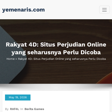
Skip
yemenaris.com
to
content
Rakyat 4D: Situs Perjudian Online
yang seharusnya Perlu Dicoba
Home
»
Rakyat 4D: Situs Perjudian Online yang seharusnya Perlu Dicoba
May 19, 2026
By
RAf4L
In
Berita Games