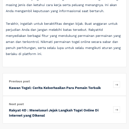
masing jenis dan ketahui cara kerja serta peluang menangnya. Ini akan
Anda mengambil keputusan yang informasional saat bertaruh.
Terakhir, ingatlah untuk beraktifitas dengan bijak. Buat anggaran untuk
perjudian Anda dan jangan melebihi batas tersebut. Rakyat4d
menyediakan berbagai fitur yang mendukung permainan permainan yang
aman dan terkontrol. Nikmati permainan togel online secara sabar dan
penuh perhitungan, serta selalu lupa untuk selalu mengikuti aturan yang
berlaku di platform ini.
Previous post
Kawan Togel: Cerita Keberhasilan Para Pemain Terbaik
Next post
Rakyat 4D : Menelusuri Jejak Langkah Togel Online Di
Internet yang Dikenal