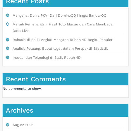
Recent Posts
Mengenal Dunia PKV: Dari DominoQQ hingga BandarQQ
Meraih Kemenangan: Hasil Toto Macau dan Cara Membaca
Data Live
Rahasia di Balik Angka: Mengapa Rubah 4D Begitu Populer
Analisis Peluang: Bupatitogel dalam Perspektif Statistik
Inovasi dan Teknologi di Balik Rubah 4D
Recent Comments
No comments to show.
Archives
August 2026