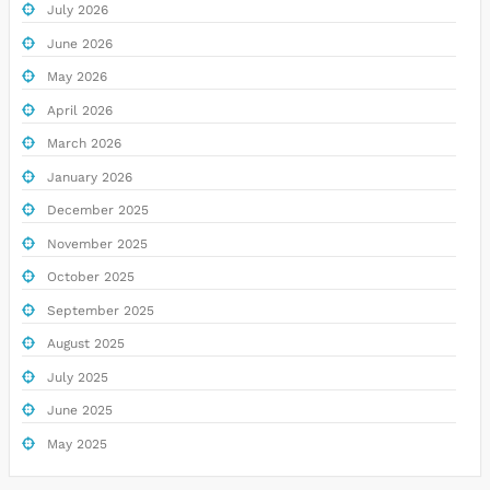
July 2026
June 2026
May 2026
April 2026
March 2026
January 2026
December 2025
November 2025
October 2025
September 2025
August 2025
July 2025
June 2025
May 2025