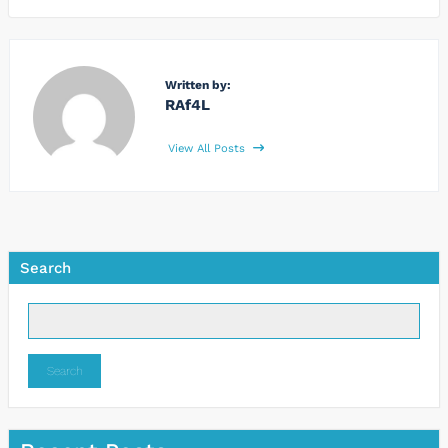
Written by:
RAf4L
View All Posts
Search
Search