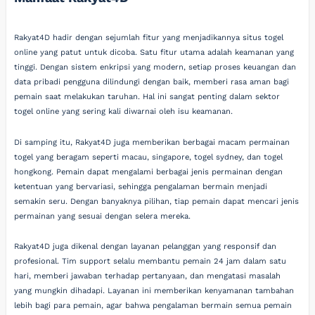
Rakyat4D hadir dengan sejumlah fitur yang menjadikannya situs togel
online yang patut untuk dicoba. Satu fitur utama adalah keamanan yang
tinggi. Dengan sistem enkripsi yang modern, setiap proses keuangan dan
data pribadi pengguna dilindungi dengan baik, memberi rasa aman bagi
pemain saat melakukan taruhan. Hal ini sangat penting dalam sektor
togel online yang sering kali diwarnai oleh isu keamanan.
Di samping itu, Rakyat4D juga memberikan berbagai macam permainan
togel yang beragam seperti macau, singapore, togel sydney, dan togel
hongkong. Pemain dapat mengalami berbagai jenis permainan dengan
ketentuan yang bervariasi, sehingga pengalaman bermain menjadi
semakin seru. Dengan banyaknya pilihan, tiap pemain dapat mencari jenis
permainan yang sesuai dengan selera mereka.
Rakyat4D juga dikenal dengan layanan pelanggan yang responsif dan
profesional. Tim support selalu membantu pemain 24 jam dalam satu
hari, memberi jawaban terhadap pertanyaan, dan mengatasi masalah
yang mungkin dihadapi. Layanan ini memberikan kenyamanan tambahan
lebih bagi para pemain, agar bahwa pengalaman bermain semua pemain